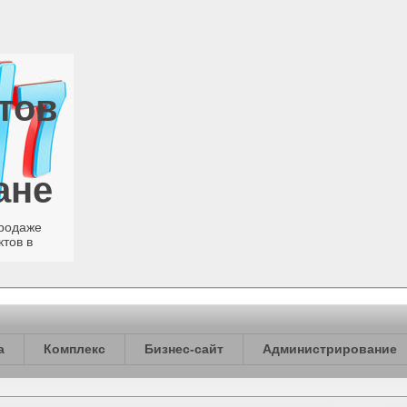
тов
ане
продаже
ктов в
а
Комплекс
Бизнес-сайт
Администрирование