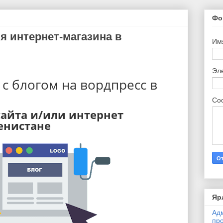
Фо
я интернет-магазина в
Им
Эл
 с блогом на вордпресс в
Со
сайта и/или интернет
енистане
Яр
Ад
про