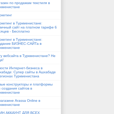
азин по продажам текстиля в
ркменистане
ркетинг
кетинг в Туркменистане:
личный сайт на платном тарифе 6
яцев - Бесплатно
кетинг в Туркменистане:
здание БИЗНЕС-САЙТа в
ркменистане
у вебсайта в Туркменистане? Не
а!
ости Интернет-бизнеса в
хабаде: Супер сайты в Ашхабаде
егионах Туркменистана
вые конструкторы и платформы
 создания сайтов в
ркменистане
агазине Arassa Online в
ркменистане
ИН АККАУНТ ДЛЯ ВСЕХ