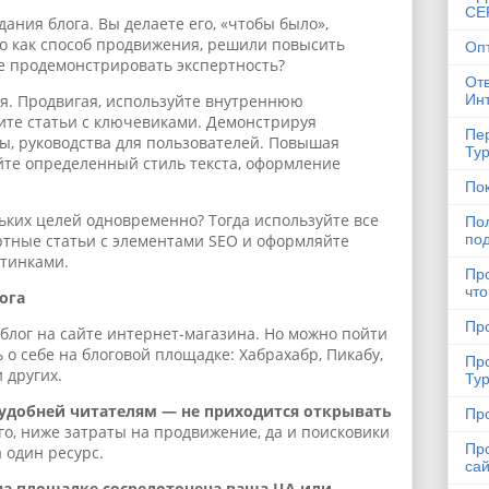
СЕ
ания блога. Вы делаете его, «чтобы было»,
о как способ продвижения, решили повысить
Оп
е продемонстрировать экспертность?
От
я. Продвигая, используйте внутреннюю
Ин
те статьи с ключевиками. Демонстрируя
Пе
ры, руководства для пользователей. Повышая
Ту
йте определенный стиль текста, оформление
По
льких целей одновременно? Тогда используйте все
Пол
ртные статьи с элементами SEO и оформляйте
по
тинками.
Пр
что
ога
Пр
блог на сайте интернет-магазина. Но можно пойти
 о себе на блоговой площадке: Хабрахабр, Пикабу,
Пр
и других.
Ту
удобней читателям — не приходится открывать
Пр
ого, ниже затраты на продвижение, да и поисковики
Пр
а один ресурс.
са
на площадке сосредоточена ваша ЦА или