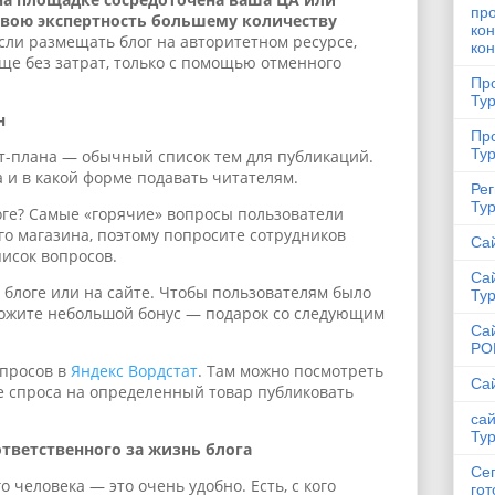
про
свою экспертность большему количеству
кон
если размещать блог на авторитетном ресурсе,
ко
ще без затрат, только с помощью отменного
Пр
Ту
н
Про
Ту
т-плана — обычный список тем для публикаций.
да и в какой форме подавать читателям.
Ре
Ту
логе? Самые «горячие» вопросы пользователи
о магазина, поэтому попросите сотрудников
Са
писок вопросов.
Са
 блоге или на сайте. Чтобы пользователям было
Ту
ложите небольшой бонус — подарок со следующим
Са
PO
апросов в
Яндекс Вордстат
. Там можно посмотреть
Са
е спроса на определенный товар публиковать
сай
Ту
ответственного за жизнь блога
Се
о человека — это очень удобно. Есть, с кого
гот