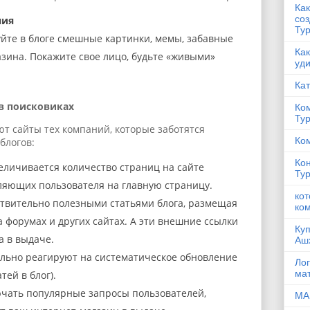
Ка
со
ния
Ту
йте в блоге смешные картинки, мемы, забавные
Как
азина. Покажите свое лицо, будьте «живыми»
уд
Кат
в поисковиках
Ком
Ту
т сайты тех компаний, которые заботятся
Ком
блогов:
Кон
величивается количество страниц на сайте
Тур
ляющих пользователя на главную страницу.
кот
ствительно полезными статьями блога, размещая
ко
а форумах и других сайтах. А эти внешние ссылки
Куп
а в выдаче.
Ашх
льно реагируют на систематическое обновление
Лог
ма
тей в блог).
ючать популярные запросы пользователей,
МА