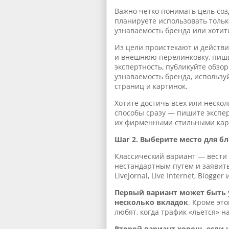
Важно четко понимать цель созд
планируете использовать тольк
узнаваемость бренда или хотит
Из цели проистекают и действи
и внешнюю перелинковку, пиши
экспертность, публикуйте обзо
узнаваемость бренда, использу
страниц и картинок.
Хотите достичь всех или неско
способы сразу — пишите экспе
их фирменными стильными кар
Шаг 2. Выберите место для бл
Классический вариант — вести 
нестандартным путем и заявить
LiveJornal, Live Internet, Blogger 
Первый вариант может быть 
несколько вкладок
. Кроме эт
любят, когда трафик «льется» н
Второй вариант хорош, если 