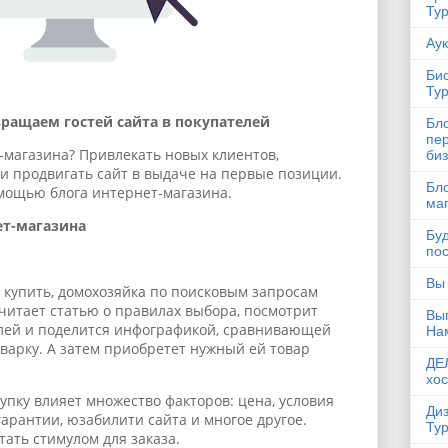
Ту
Ау
Био
Ту
вращаем гостей сайта в покупателей
Бло
пе
-магазина? Привлекать новых клиентов,
би
и продвигать сайт в выдаче на первые позиции.
Бло
омощью блога интернет-магазина.
маг
ет-магазина
Буд
по
Вы
 купить, домохозяйка по поисковым запросам
очитает статью о правилах выбора, посмотрит
Выг
лей и поделится инфографикой, сравнивающей
На
оварку. А затем приобретет нужный ей товар
ДЕ
хос
упку влияет множество факторов: цена, условия
Диз
гарантии, юзабилити сайта и многое другое.
Ту
тать стимулом для заказа.