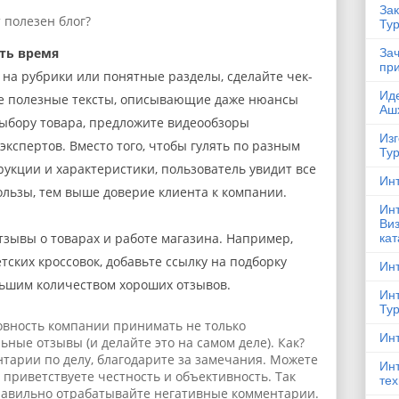
Зак
т полезен блог?
Ту
ть время
За
пр
 на рубрики или понятные разделы, сделайте чек-
Ид
те полезные тексты, описывающие даже нюансы
Аш
выбору товара, предложите видеообзоры
Изг
кспертов. Вместо того, чтобы гулять по разным
Ту
рукции и характеристики, пользователь увидит все
Ин
пользы, тем выше доверие клиента к компании.
Ин
Виз
тзывы о товарах и работе магазина. Например,
ка
ских кроссовок, добавьте ссылку на подборку
Инт
льшим количеством хороших отзывов.
Инт
Ту
овность компании принимать не только
Ин
ные отзывы (и делайте это на самом деле). Как?
тарии по делу, благодарите за замечания. Можете
Ин
о приветствуете честность и объективность. Так
те
правильно отрабатывайте негативные комментарии.