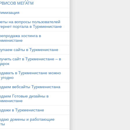
РВИСОВ МЕГАТМ
тимизация
веты на вопросы пользователей
тернет портала в Туркменистане
репродажа хостинга в
ркменистане
купаем сайты в Туркменистане
учить сайт в Туркменистане – в
дарок
одавать в Туркменистане можно
 угодно
одаем вебсайты Туркменистана
одаем Готовые дизайны в
ркменистане
одажи в Туркменистане
одаю домены и работающие
йты