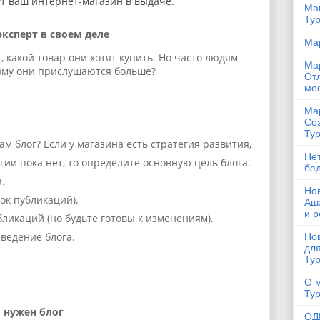
ут ваш интернет-магазин в выдаче.
Маг
Ту
эксперт в своем деле
Ма
 какой товар они хотят купить. Но часто людям
Мар
ому они прислушаются больше?
От
мес
Мар
Со
Ту
ам блог? Если у магазина есть стратегия развития,
Нет
егии пока нет, то определите основную цель блога.
бед
.
Нов
ок публикаций).
Аш
и р
ликаций (но будьте готовы к изменениям).
 ведение блога.
Но
для
Ту
О м
Ту
м нужен блог
ОД