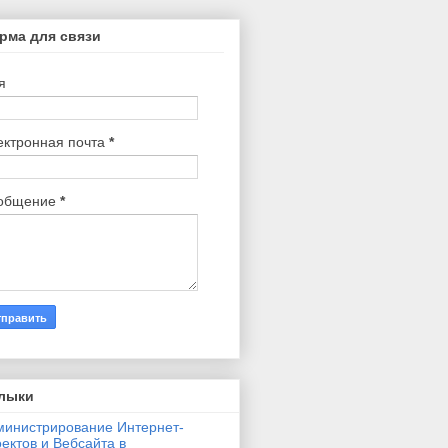
рма для связи
я
ектронная почта
*
общение
*
лыки
министрирование Интернет-
ектов и Вебсайта в