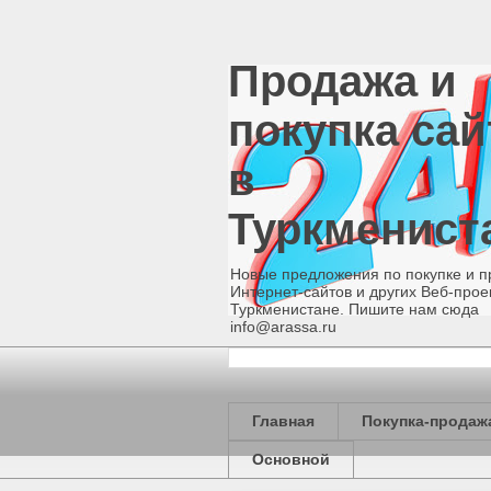
Продажа и
покупка сай
в
Туркменист
Новые предложения по покупке и 
Интернет-сайтов и других Веб-прое
Туркменистане. Пишите нам сюда
info@arassa.ru
Главная
Покупка-продаж
Основной