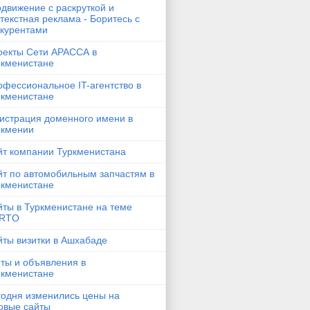
движение с раскруткой и
текстная реклама - Боритесь с
нкурентами
оекты Сети АРАССА в
ркменистане
фессиональное IT-агентство в
ркменистане
гистрация доменного имени в
ркмении
йт компании Туркменистана
йт по автомобильным запчастям в
ркменистане
йты в Туркменистане на теме
RTO
йты визитки в Ашхабаде
ты и объявления в
ркменистане
годня изменились цены на
овые сайты