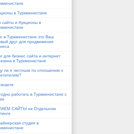
ркменистане
кционы в Туркменистане
 сайты и Аукционы в
ркменистане
г в Туркменистане это Ваш
рвый друг для продвижения
знеса
г для бизнес сайта и интернет
азина в Туркменистане
у ли я честным по отношению к
сетителям?
 знаете
одно работать в Туркменистане с
ми
ЛАЕМ САЙТЫ на Отдельном
тинге
айнерская студия в
ркменистане